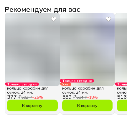
Рекомендуем для вас
Только сегодня
Только сегодня
Хит
Только 
кольцо карабин для
кольцо карабин для
кольцо
сумок, 24 мм.
сумок, 24 мм.
сумок, 
377 ₽
559 ₽
516 ₽
502 ₽
−
25
%
684 ₽
−
18
%
В корзину
В корзину