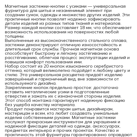
Магнитные застежки-кнопки с усиками — универсальная
фурнитура для шитья и незаменимый элемент при
создании сумок, одежды и множества других изделий. Эти
практичные кнопки позволят надежно зафиксировать
детали изделий из разных типов тканей и материалов.
Размер каждой кнопки составляет 18 мм, что обеспечивает
возможность использования на поверхностях любой
толщины.
Выполненные из высококачественного стального сплава,
застежки демонстрируют отличную износостойкость и
длительный срок службы. Прочная магнитная основа
способствует быстрому и лёгкому застёгиванию и
расстёгиванию, облегчая процесс эксплуатации изделий и
повышая комфорт пользования ими.
Набор состоит из 20 кнопок изысканного серебристого
оттенка, который великолепно подойдет к любому цвету и
стилю. Эта универсальная расцветка придаёт изделию
завершённый и гармоничный вид, вне зависимости от
используемого дизайна.
Закрепление кнопок предельно простое: достаточно
вставить металлические усики в подготовленные
отверстия и зажать их с изнаночной стороны изделия.
Этот способ монтажа гарантирует надежную фиксацию
без ущерба качеству материала.
Продукт понравится мастерам шитья, дизайнерам,
мастерицам и всем, кто любит создавать уникальные
изделия собственными руками. Магнитные застежки
послужат прекрасным инструментом для украшения и
надежной фиксации деталей на одежде, аксессуарах,
предметах интерьера и прочих проектах. Качество и
практичность этой фурнитуры гарантированно оправдают