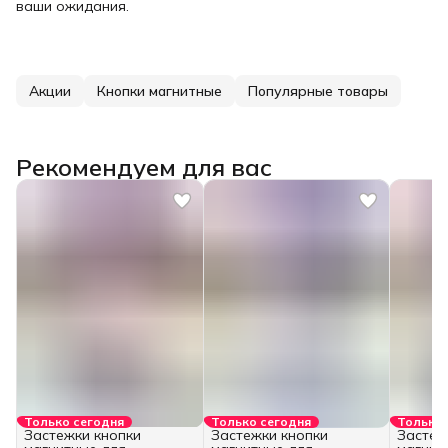
ваши ожидания.
Акции
Кнопки магнитные
Популярные товары
Рекомендуем для вас
Только сегодня
Только сегодня
Только 
Застежки кнопки
Застежки кнопки
Застеж