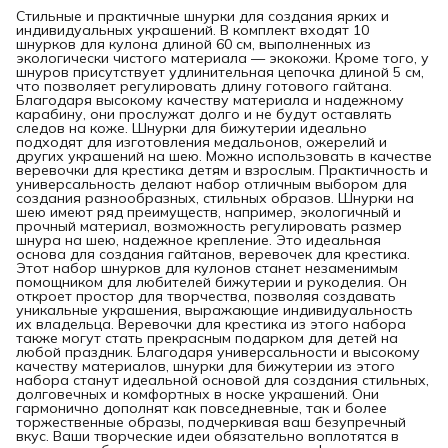
Стильные и практичные шнурки для создания ярких и
индивидуальных украшений. В комплект входят 10
шнурков для кулона длиной 60 см, выполненных из
экологически чистого материала — экокожи. Кроме того, у
шнуров присутствует удлинительная цепочка длиной 5 см,
что позволяет регулировать длину готового гайтана.
Благодаря высокому качеству материала и надежному
карабину, они прослужат долго и не будут оставлять
следов на коже. Шнурки для бижутерии идеально
подходят для изготовления медальонов, ожерелий и
других украшений на шею. Можно использовать в качестве
веревочки для крестика детям и взрослым. Практичность и
универсальность делают набор отличным выбором для
создания разнообразных, стильных образов. Шнурки на
шею имеют ряд преимуществ, например, экологичный и
прочный материал, возможность регулировать размер
шнура на шею, надежное крепление. Это идеальная
основа для создания гайтанов, веревочек для крестика.
Этот набор шнурков для кулонов станет незаменимым
помощником для любителей бижутерии и рукоделия. Он
откроет простор для творчества, позволяя создавать
уникальные украшения, выражающие индивидуальность
их владельца. Веревочки для крестика из этого набора
также могут стать прекрасным подарком для детей на
любой праздник. Благодаря универсальности и высокому
качеству материалов, шнурки для бижутерии из этого
набора станут идеальной основой для создания стильных,
долговечных и комфортных в носке украшений. Они
гармонично дополнят как повседневные, так и более
торжественные образы, подчеркивая ваш безупречный
вкус. Ваши творческие идеи обязательно воплотятся в