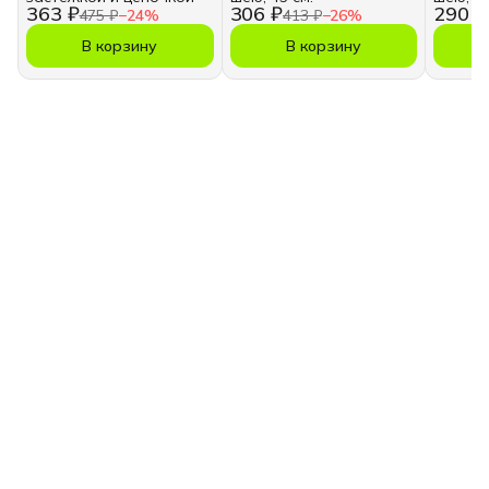
363 ₽
306 ₽
290 ₽
475 ₽
−
24
%
413 ₽
−
26
%
В корзину
В корзину