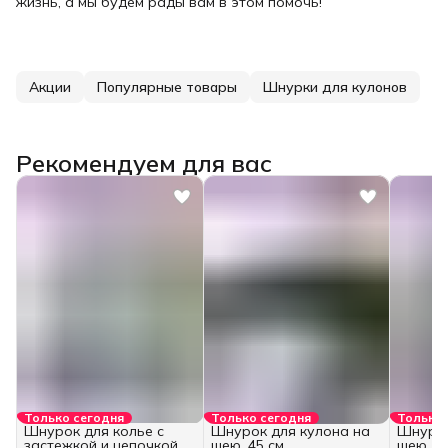
жизнь, а мы будем рады вам в этом помочь!
Акции
Популярные товары
Шнурки для кулонов
Рекомендуем для вас
Только сегодня
Только сегодня
Только 
Шнурок для колье с
Шнурок для кулона на
Шнурок
застежкой и цепочкой
шею, 45 см.
шею, 60