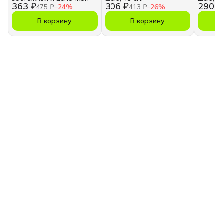
363 ₽
306 ₽
290 ₽
475 ₽
−
24
%
413 ₽
−
26
%
В корзину
В корзину