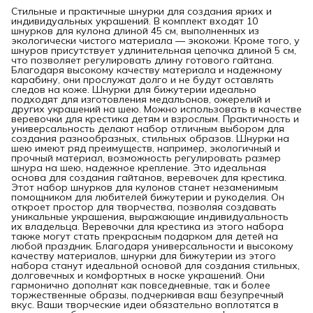
Стильные и практичные шнурки для создания ярких и
индивидуальных украшений. В комплект входят 10
шнурков для кулона длиной 45 см, выполненных из
экологически чистого материала — экокожи. Кроме того, у
шнуров присутствует удлинительная цепочка длиной 5 см,
что позволяет регулировать длину готового гайтана.
Благодаря высокому качеству материала и надежному
карабину, они прослужат долго и не будут оставлять
следов на коже. Шнурки для бижутерии идеально
подходят для изготовления медальонов, ожерелий и
других украшений на шею. Можно использовать в качестве
веревочки для крестика детям и взрослым. Практичность и
универсальность делают набор отличным выбором для
создания разнообразных, стильных образов. Шнурки на
шею имеют ряд преимуществ, например, экологичный и
прочный материал, возможность регулировать размер
шнура на шею, надежное крепление. Это идеальная
основа для создания гайтанов, веревочек для крестика.
Этот набор шнурков для кулонов станет незаменимым
помощником для любителей бижутерии и рукоделия. Он
откроет простор для творчества, позволяя создавать
уникальные украшения, выражающие индивидуальность
их владельца. Веревочки для крестика из этого набора
также могут стать прекрасным подарком для детей на
любой праздник. Благодаря универсальности и высокому
качеству материалов, шнурки для бижутерии из этого
набора станут идеальной основой для создания стильных,
долговечных и комфортных в носке украшений. Они
гармонично дополнят как повседневные, так и более
торжественные образы, подчеркивая ваш безупречный
вкус. Ваши творческие идеи обязательно воплотятся в