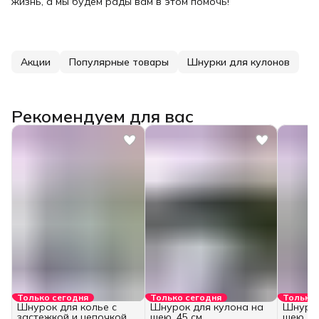
жизнь, а мы будем рады вам в этом помочь!
Акции
Популярные товары
Шнурки для кулонов
Рекомендуем для вас
Только сегодня
Только сегодня
Только 
Шнурок для колье с
Шнурок для кулона на
Шнурок
застежкой и цепочкой
шею, 45 см.
шею, 60