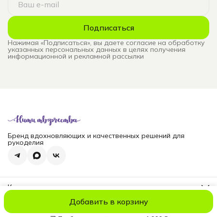
Подписаться
Нажимая «Подписаться», вы даете согласие на обработку
указанных персональных данных в целях получения
информационной и рекламной рассылки
Бренд вдохновляющих и качественных решений для
рукоделия
Контакты
Телефон
Добавить в корзину
8 (965) 828-69-00
© niti_live
Оплата
Доставка
Правила возврата
Реквизиты
Оферт
Эл. почта