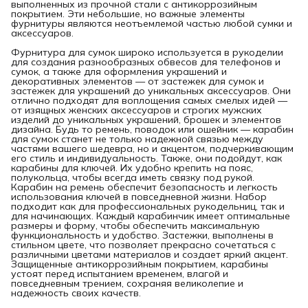
выполненных из прочной стали с антикоррозийным
покрытием. Эти небольшие, но важные элементы
фурнитуры являются неотъемлемой частью любой сумки и
аксессуаров.
Фурнитура для сумок широко используется в рукоделии
для создания разнообразных обвесов для телефонов и
сумок, а также для оформления украшений и
декоративных элементов — от застежек для сумок и
застежек для украшений до уникальных аксессуаров. Они
отлично подходят для воплощения самых смелых идей —
от изящных женских аксессуаров и строгих мужских
изделий до уникальных украшений, брошек и элементов
дизайна. Будь то ремень, поводок или ошейник — карабин
для сумок станет не только надежной связью между
частями вашего шедевра, но и акцентом, подчеркивающим
его стиль и индивидуальность. Также, они подойдут, как
карабины для ключей. Их удобно крепить на пояс,
полукольца, чтобы всегда иметь связку под рукой.
Карабин на ремень обеспечит безопасность и легкость
использования ключей в повседневной жизни. Набор
подходит как для профессиональных рукодельниц, так и
для начинающих. Каждый карабинчик имеет оптимальные
размеры и форму, чтобы обеспечить максимальную
функциональность и удобство. Застежки, выполнены в
стильном цвете, что позволяет прекрасно сочетаться с
различными цветами материалов и создает яркий акцент.
Защищенные антикоррозийным покрытием, карабины
устоят перед испытанием временем, влагой и
повседневным трением, сохраняя великолепие и
надежность своих качеств.