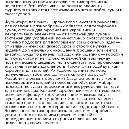
выполненных из прочной стали с антикоррозийным
покрытием. Эти небольшие, но важные элементы
фурнитуры являются неотъемлемой частью любой сумки и
аксессуаров.
Фурнитура для сумок широко используется в рукоделии
для создания разнообразных обвесов для телефонов и
сумок, а также для оформления украшений и
декоративных элементов — от застежек для сумок и
застежек для украшений до уникальных аксессуаров. Они
отлично подходят для воплощения самых смелых идей —
от изящных женских аксессуаров и строгих мужских
изделий до уникальных украшений, брошек и элементов
дизайна. Будь то ремень, поводок или ошейник — карабин
для сумок станет не только надежной связью между
частями вашего шедевра, но и акцентом, подчеркивающим
его стиль и индивидуальность. Также, они подойдут, как
карабины для ключей. Их удобно крепить на пояс,
полукольца, чтобы всегда иметь связку под рукой.
Карабин на ремень обеспечит безопасность и легкость
использования ключей в повседневной жизни. Набор
подходит как для профессиональных рукодельниц, так и
для начинающих. Каждый карабинчик имеет оптимальные
размеры и форму, чтобы обеспечить максимальную
функциональность и удобство. Застежки, выполнены в
стильном цвете, что позволяет прекрасно сочетаться с
различными цветами материалов и создает яркий акцент.
Защищенные антикоррозийным покрытием, карабины
устоят перед испытанием временем, влагой и
повседневным трением, сохраняя великолепие и
надежность своих качеств.