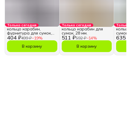
Только сегодня
Только сегодня
Только 
кольцо карабин,
кольцо карабин для
кольцо
фурнитура для сумок,
сумок, 28 мм.
сумок, 
404 ₽
511 ₽
635 ₽
28 мм.
499 ₽
−
19
%
592 ₽
−
14
%
В корзину
В корзину