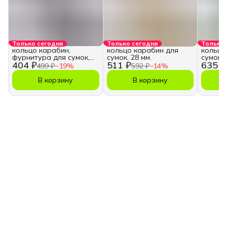
Только сегодня
Только сегодня
Только 
кольцо карабин,
кольцо карабин для
кольцо
фурнитура для сумок,
сумок, 28 мм.
сумок, 
404 ₽
511 ₽
635 ₽
28 мм.
499 ₽
−
19
%
592 ₽
−
14
%
В корзину
В корзину