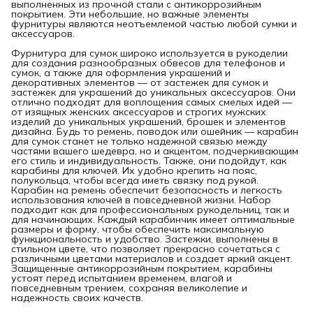
выполненных из прочной стали с антикоррозийным
покрытием. Эти небольшие, но важные элементы
фурнитуры являются неотъемлемой частью любой сумки и
аксессуаров.
Фурнитура для сумок широко используется в рукоделии
для создания разнообразных обвесов для телефонов и
сумок, а также для оформления украшений и
декоративных элементов — от застежек для сумок и
застежек для украшений до уникальных аксессуаров. Они
отлично подходят для воплощения самых смелых идей —
от изящных женских аксессуаров и строгих мужских
изделий до уникальных украшений, брошек и элементов
дизайна. Будь то ремень, поводок или ошейник — карабин
для сумок станет не только надежной связью между
частями вашего шедевра, но и акцентом, подчеркивающим
его стиль и индивидуальность. Также, они подойдут, как
карабины для ключей. Их удобно крепить на пояс,
полукольца, чтобы всегда иметь связку под рукой.
Карабин на ремень обеспечит безопасность и легкость
использования ключей в повседневной жизни. Набор
подходит как для профессиональных рукодельниц, так и
для начинающих. Каждый карабинчик имеет оптимальные
размеры и форму, чтобы обеспечить максимальную
функциональность и удобство. Застежки, выполнены в
стильном цвете, что позволяет прекрасно сочетаться с
различными цветами материалов и создает яркий акцент.
Защищенные антикоррозийным покрытием, карабины
устоят перед испытанием временем, влагой и
повседневным трением, сохраняя великолепие и
надежность своих качеств.