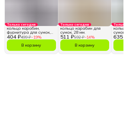
Только сегодня
Только сегодня
Только 
кольцо карабин,
кольцо карабин для
кольцо
фурнитура для сумок,
сумок, 28 мм.
сумок, 
404 ₽
511 ₽
635 ₽
28 мм.
499 ₽
−
19
%
592 ₽
−
14
%
В корзину
В корзину