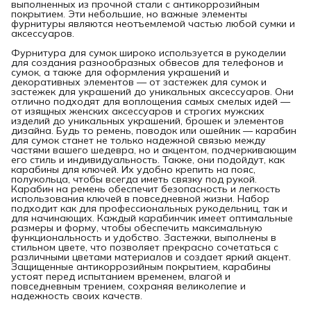
выполненных из прочной стали с антикоррозийным
покрытием. Эти небольшие, но важные элементы
фурнитуры являются неотъемлемой частью любой сумки и
аксессуаров.
Фурнитура для сумок широко используется в рукоделии
для создания разнообразных обвесов для телефонов и
сумок, а также для оформления украшений и
декоративных элементов — от застежек для сумок и
застежек для украшений до уникальных аксессуаров. Они
отлично подходят для воплощения самых смелых идей —
от изящных женских аксессуаров и строгих мужских
изделий до уникальных украшений, брошек и элементов
дизайна. Будь то ремень, поводок или ошейник — карабин
для сумок станет не только надежной связью между
частями вашего шедевра, но и акцентом, подчеркивающим
его стиль и индивидуальность. Также, они подойдут, как
карабины для ключей. Их удобно крепить на пояс,
полукольца, чтобы всегда иметь связку под рукой.
Карабин на ремень обеспечит безопасность и легкость
использования ключей в повседневной жизни. Набор
подходит как для профессиональных рукодельниц, так и
для начинающих. Каждый карабинчик имеет оптимальные
размеры и форму, чтобы обеспечить максимальную
функциональность и удобство. Застежки, выполнены в
стильном цвете, что позволяет прекрасно сочетаться с
различными цветами материалов и создает яркий акцент.
Защищенные антикоррозийным покрытием, карабины
устоят перед испытанием временем, влагой и
повседневным трением, сохраняя великолепие и
надежность своих качеств.