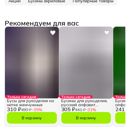
Акции
Бусины акриловые
Популярные товары
Рекомендуем для вас
Только сегодня
Только сегодня
Только 
Бусы для рукоделия на
Бусины для рукоделия,
Бусины
нитке жемчужные
русский алфавит,
алфави
310 ₽
305 ₽
241 ₽
кубики
480 ₽
−
35
%
441 ₽
−
31
%
В корзину
В корзину