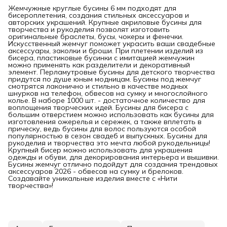
Жемчужные круглые бусины 6 мм подходят для
бисероплетения, создания стильных аксессуаров и
авторских украшений. Крупные акриловые бусины для
творчества и рукоделия позволят изготовить
оригинальные браслеты, бусы, чокеры и фенечки.
Искусственный жемчуг поможет украсить ваши свадебные
аксессуары, заколки и броши. При плетении изделий из
бисера, пластиковые бусинки с имитацией жемчужин
можно применять как разделители и декоративный
элемент. Перламутровые бусины для детского творчества
придутся по душе юным модницам. Бусины под жемчуг
смотрятся лаконично и стильно в качестве модных
шнурков на телефон, обвесов на сумку и многослойного
колье. В наборе 1000 шт. - достаточное количество для
воплощения творческих идей. Бусины для бисера с
большим отверстием можно использовать как бусины для
изготовления ожерелья и сережек, а также вплетать в
прическу, ведь бусины для волос пользуются особой
популярностью в сезон свадеб и выпускных. Бусины для
рукоделия и творчества это мечта любой рукодельницы!
Крупный бисер можно использовать для украшения
одежды и обуви, для декорирования интерьера и вышивки.
Бусины жемчуг отлично подойдут для создания трендовых
аксессуаров 2026 - обвесов на сумку и брелоков.
Создавайте уникальные изделия вместе с «Нити
творчества»!