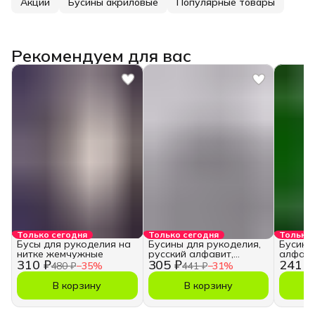
Акции
Бусины акриловые
Популярные товары
Рекомендуем для вас
Только сегодня
Только сегодня
Только 
Бусы для рукоделия на
Бусины для рукоделия,
Бусины
нитке жемчужные
русский алфавит,
алфави
310 ₽
305 ₽
241 ₽
кубики
480 ₽
−
35
%
441 ₽
−
31
%
В корзину
В корзину