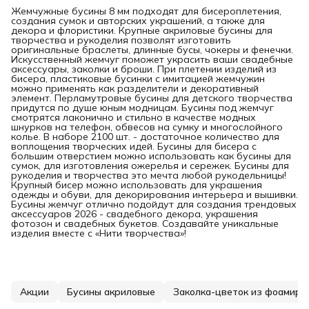
Жемчужные бусины 8 мм подходят для бисероплетения,
создания сумок и авторских украшений, а также для
декора и флористики. Крупные акриловые бусины для
творчества и рукоделия позволят изготовить
оригинальные браслеты, длинные бусы, чокеры и фенечки.
Искусственный жемчуг поможет украсить ваши свадебные
аксессуары, заколки и броши. При плетении изделий из
бисера, пластиковые бусинки с имитацией жемчужин
можно применять как разделители и декоративный
элемент. Перламутровые бусины для детского творчества
придутся по душе юным модницам. Бусины под жемчуг
смотрятся лаконично и стильно в качестве модных
шнурков на телефон, обвесов на сумку и многослойного
колье. В наборе 2100 шт. - достаточное количество для
воплощения творческих идей. Бусины для бисера с
большим отверстием можно использовать как бусины для
сумок, для изготовления ожерелья и сережек. Бусины для
рукоделия и творчества это мечта любой рукодельницы!
Крупный бисер можно использовать для украшения
одежды и обуви, для декорирования интерьера и вышивки.
Бусины жемчуг отлично подойдут для создания трендовых
аксессуаров 2026 - свадебного декора, украшения
фотозон и свадебных букетов. Создавайте уникальные
изделия вместе с «Нити творчества»!
Акции
Бусины акриловые
Заколка-цветок из фоамира