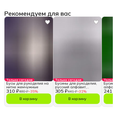
Рекомендуем для вас
Только сегодня
Только сегодня
Только 
Бусы для рукоделия на
Бусины для рукоделия,
Бусины
нитке жемчужные
русский алфавит,
алфави
310 ₽
305 ₽
241 ₽
кубики
480 ₽
−
35
%
441 ₽
−
31
%
В корзину
В корзину