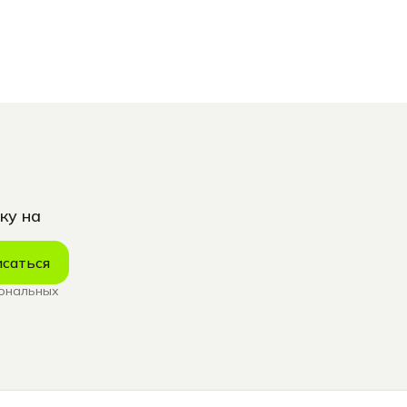
ку на
саться
сональных