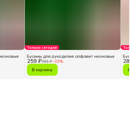
Только сегодня
Тольк
неоновые
Бусины для рукоделия алфавит неоновые
Буси
259 ₽
287
381 ₽
−
32
%
В корзину
В 