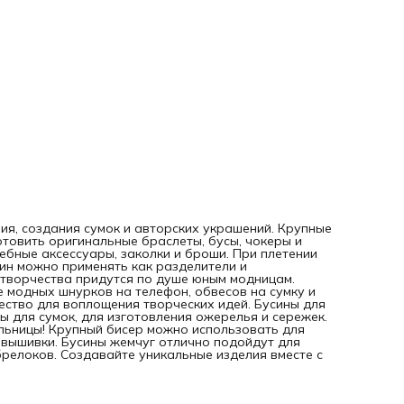
использовать для украшения одежды и обуви, для
декорирования интерьера и вышивки. Бусины жемчуг отл
подойдут для создания трендовых аксессуаров 2025 -
обвесов на сумку и брелоков. Создавайте уникальные
изделия вместе с «Нити творчества»!
я, создания сумок и авторских украшений. Крупные
отовить оригинальные браслеты, бусы, чокеры и
ебные аксессуары, заколки и броши. При плетении
жин можно применять как разделители и
 творчества придутся по душе юным модницам.
е модных шнурков на телефон, обвесов на сумку и
чество для воплощения творческих идей. Бусины для
 для сумок, для изготовления ожерелья и сережек.
льницы! Крупный бисер можно использовать для
 вышивки. Бусины жемчуг отлично подойдут для
брелоков. Создавайте уникальные изделия вместе с