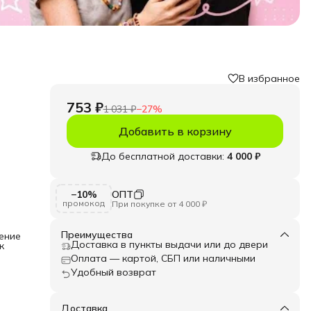
В избранное
753 ₽
1 031 ₽
−
27
%
Добавить в корзину
До бесплатной доставки:
4 000 ₽
ы и
−10%
ОПТ
промокод
При покупке от 4 000 ₽
вный
Преимущества
ение
Доставка в пункты выдачи или до двери
к
ов на
оре
Оплата — картой, СБП или наличными
Удобный возврат
ем
ния
 это
Доставка