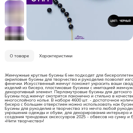
О товаре
Характеристики
Жемчужные круглые бусины 6 мм подходят для бисероплетени
акриловые бусины для творчества и рукоделия позволят изг
фенечки. Искусственный жемчуг поможет украсить ваши свад
изделий из бисера, пластиковые бусинки с имитацией жемчу
декоративный элемент. Перламутровые бусины для детского
Бусины под жемчуг смотрятся лаконично и стильно в качеств
многослойного колье. В наборе 4600 шт. - достаточное коли
бисера с большим отверстием можно использовать как бусины
Бусины для рукоделия и творчества это мечта любой рукоде
украшения одежды и обуви, для декорирования интерьера и
создания трендовых аксессуаров 2025 - обвесов на сумку и 
«Нити творчества»!