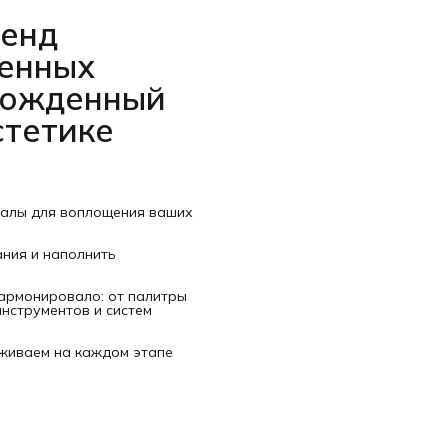
ренд
венных
рожденный
стетике
иалы для воплощения ваших
ания и наполнить
гармонировало: от палитры
нструментов и систем
рживаем на каждом этапе