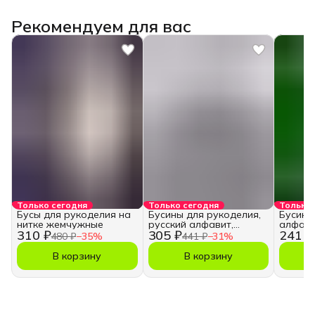
Рекомендуем для вас
Только сегодня
Только сегодня
Только 
Бусы для рукоделия на
Бусины для рукоделия,
Бусины
нитке жемчужные
русский алфавит,
алфави
310 ₽
305 ₽
241 ₽
кубики
480 ₽
−
35
%
441 ₽
−
31
%
В корзину
В корзину