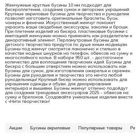
Жемчужные круглые бусины 10 мм подходят для
бисероплетения, создания сумок и авторских украшений.
Крупные акриловые бусины для творчества и рукоделия
позволят изготовить оригинальные браслеты, бусы,
чокеры и фенечки. Искусственный жемчуг поможет
украсить ваши свадебные аксессуары, заколки и броши.
При плетении изделий из бисера, пластиковые бусинки с
имитацией жемчужин можно применять как разделители и
декоративный элемент. Перламутровые бусины для
детского творчества придутся по душе юным модницам.
Бусины под жемчуг смотрятся лаконично и стильно в
качестве модных шнурков на телефон, обвесов на сумку и
многослойного колье. В наборе 950 шт. - достаточное
количество для воплощения творческих идей. Бусины для
бисера с большим отверстием можно использовать как
бусины для сумок, для изготовления ожерелья и сережек.
Бусины для рукоделия и творчества это мечта любой
рукодельницы! Крупный бисер можно использовать для
украшения одежды и обуви, для декорирования
интерьера и вышивки. Бусины жемчуг отлично подойдут
для создания трендовых аксессуаров 2025 - обвесов на
сумку и брелоков. Создавайте уникальные изделия вместе
с «Нити творчества»!
Акции
Бусины акриловые
Популярные товары
Рек