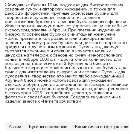
Жемчужные бусины 10 мм подходят для бисероплетения,
создания сумок и авторских украшений, а также для
декора и флористики. Крупные акриловые бусины для
творчества и рукоделия позволят изготовить
оригинальные браслеты, длинные бусы, чокеры и фенечки.
Искусственный жемчуг поможет украсить ваши свадебные
аксессуары, заколки и броши. При плетении изделий из
бисера, пластиковые бусинки с имитацией жемчужин
можно применять как разделители и декоративный
элемент. Перламутровые бусины для детского творчества
придутся по душе юным модницам. Бусины под жемчуг
смотрятся лаконично и стильно в качестве модных
шнурков на телефон, обвесов на сумку и многослойного
колье. В наборе 1000 шт. - достаточное количество для
воплощения творческих идей. Бусины для бисера с
большим отверстием можно использовать как бусины для
сумок, для изготовления ожерелья и сережек. Бусины для
рукоделия и творчества это мечта любой рукодельницы!
Крупный бисер можно использовать для украшения
одежды и обуви, для декорирования интерьера и вышивки.
Бусины жемчуг отлично подойдут для создания трендовых
аксессуаров 2026 - свадебного декора, украшения
фотозон и свадебных букетов. Создавайте уникальные
изделия вместе с «Нити творчества»!
Акции
Бусины акриловые
Косметичка из фетра с жем