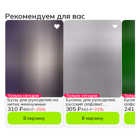
Рекомендуем для вас
Только сегодня
Только сегодня
Только 
Бусы для рукоделия на
Бусины для рукоделия,
Бусины
нитке жемчужные
русский алфавит,
алфави
310 ₽
305 ₽
241 ₽
кубики
480 ₽
−
35
%
441 ₽
−
31
%
В корзину
В корзину