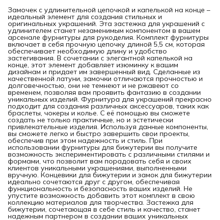
Замочек с удлинительной цепочкой и капелькой на конце –
идеальный элемент для создания стильных и
оригинальных украшений. Эта застежка для украшений с
удлинителем станет незаменимым компонентом в вашем
арсенале фурнитуры для рукоделия. Комплект фурнитуры
включает в себя прочную цепочку длиной 5,5 см, которая
обеспечивает необходимую длину и удобство
застегивания. В сочетании с элегантной капелькой на
конце, этот элемент добавляет изюминку к вашим
дизайнам и придает им завершенный вид. Сделанные из
качественной латуни, замочки отличаются прочностью и
долговечностью, они не темнеют и не ржавеют со
временем, позволяя вам проявить фантазию в создании
уникальных изделий. Фурнитура для украшений прекрасно
подходит для создания различных аксессуаров, таких как
браслеты, чокеры и колье. С её помощью вы сможете
создать не только практичные, но и эстетически
привлекательные изделия. Используя данные компоненты,
вы сможете легко и быстро завершить свои проекты,
обеспечив при этом надежность и стиль. При
использовании фурнитуры для бижутерии вы получите
возможность экспериментировать с различными стилями и
формами, что позволит вам порадовать себя и своих
клиентов уникальными украшениями, выполненными
вручную. Концевики для бижутерии и замок для бижутерии
идеально сочетаются друг с другом, обеспечивая
функциональность и безопасность ваших изделий. Не
упустите возможность добавить этот комплект в свою
коллекцию материалов для творчества. Застежка для
бижутерии, сочетающая в себе стиль и качество, станет
надежным партнером в создании ваших уникальных