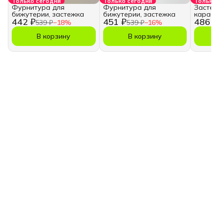
Только сегодня
Только сегодня
Только 
Фурнитура для
Фурнитура для
Застеж
бижутерии, застежка
бижутерии, застежка
караби
442 ₽
451 ₽
486 ₽
украше
539 ₽
−
18
%
539 ₽
−
16
%
В корзину
В корзину