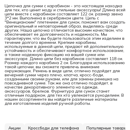
Цепочка для сумки с карабином - это настоящая находка
для тех, кто ценит моду и стильные аксессуары! Длина всей
цепи вместе с карабином составляет 122 см. размер звена
3*2 мм. Выполнена в серебряном цвете. Цепь с
"Венецианским" плетением для сумок, поможет вам создать
оригинальный и неповторимый образ, выделяясь среди
других. Наша цепочка отличается высоким качеством, что
обеспечивает ее долговечность и надежность. Мы
гарантируем, что вы будете пользоваться этим изделием в
течение долгого времени. Крепкие карабины,
используемые в данной цепи, придают ей дополнительную
устойчивость и обеспечивают комфортное использование,
а также надежную фиксацию на вашей сумке или
аксессуаре. Длина цепи без карабинов составляет 118 см.
Размер каждого карабина 2 см. Благодаря использованию
такой цепочки, вы сможете привлечь внимание
окружающих. Ремень в виде цепи, отлично подойдет для
вечерней сумки через плечо, клатча, кросс-боди,
созданными своими руками, или для замены ремешка на
повседневной сумке. Так же она отлично подойдет, в
качестве декоративного элемента на одежде,
аксессуаров, брелков. Фурнитура для сумок станет
отличным подарком, для тех кто увлекается рукоделием. В
нашем ассортименте вы найдете различные материалы
для изготовления изделий ручной работы.
Акции
Кроссбоди для телефона
Популярные товары