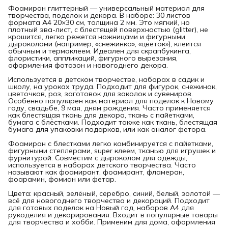
Фоамиран глиттерный — универсальный материал для
творчества, поделок и декора. В наборе: 30 листов
формата А4 20×30 см, толщина 2 мм. Это мягкий, но
плотный эва-лист, с блестящей поверхностью (glitter), не
крошится, легко режется ножницами и фигурными
дыроколами (например, «снежинка», «цветок»), клеится
обычным и термоклеем. Идеален для скрапбукинга,
флористики, аппликаций, фигурного вырезания,
оформления фотозон и новогоднего декора.
Используется в детском творчестве, наборах в садик и
школу, на уроках труда. Подходит для фигурок, снежинок,
цветочков, роз, заготовок для заколок и сувениров.
Особенно популярен как материал для поделок к Новому
году, свадьбе, 9 мая, дням рождения. Часто применяется
как блестящая ткань для декора, ткань с пайетками,
бумага с блёстками. Подходит также как ткань, блестящая
бумага для упаковки подарков, или как аналог фетора.
Фоамиран с блестками легко комбинируется с пайетками,
фигурными степлерами, super клеем, тканью для игрушек и
фурнитурой. Совместим с дыроколом для одежды,
используется в наборах детского творчества. Часто
называют как фоамирант, фоамирант, фламеран,
фоарамин, фомиан или фетар.
Цвета: красный, зелёный, серебро, синий, белый, золотой —
всё для новогоднего творчества и декораций. Подходит
для готовых поделок на Новый год, наборов А4 для
рукоделия и декорирования. Входит в популярные товары
для творчества и хобби. Применим для дома, оформления