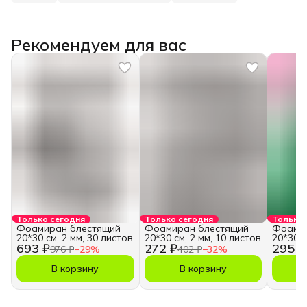
Рекомендуем для вас
Только сегодня
Только сегодня
Только 
Фоамиран блестящий
Фоамиран блестящий
Фоамир
20*30 см, 2 мм, 30 листов
20*30 см, 2 мм, 10 листов
20*30 с
693 ₽
272 ₽
295 ₽
976 ₽
−
29
%
402 ₽
−
32
%
В корзину
В корзину