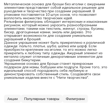
Металлическая основа для броши без иголки с ажурными
элементами представляет собой идеальное решение для
рукоделия и творчества при создании украшений. В
упаковке поставляется 10 штук основ, что позволяет
воплотить множество творческих идей.
Рельефная филигрань обладает интересным и изысканным
рисунком, который можно украсить разнообразными
элементами, такими как текстиль, жемчуг, стразы, бусины,
бисер, драгоценные камни, эмаль или дерево. Это
открывает возможности для создания уникальных
украшений и брошей.
Данное украшение может быть прикреплено к различной
одежде: пальто, платье, шуба, шапка или шарф. Если
приобрести крепление на иголке, то его можно легко
прикрепить к любому типу одежды. Ажурный элемент из
металла служит отличным декоративным элементом для
создания бижутерии.
Украшенная основа для броши станет прекрасным
подарком для мамы, бабушки или подруги. Кроме того, это
идеальный способ порадовать себя любимую и
демонстрировать собственный стиль. Создавайте свои
уникальные изделия вместе с "Нити творчества".
Акции
Популярные товары
Филиграни