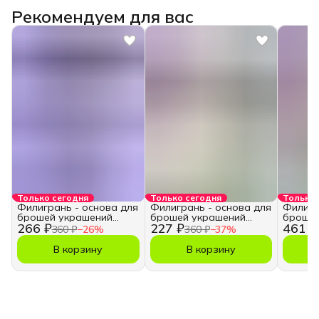
Рекомендуем для вас
Только сегодня
Только сегодня
Только 
Филигрань - основа для
Филигрань - основа для
Филигр
брошей украшений
брошей украшений
брошей
266 ₽
227 ₽
461 ₽
рукоделия
рукоделия
рукоде
360 ₽
−
26
%
360 ₽
−
37
%
В корзину
В корзину