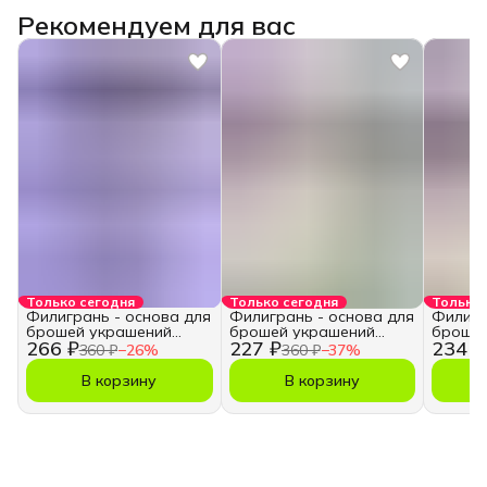
Рекомендуем для вас
Только сегодня
Только сегодня
Только 
Филигрань - основа для
Филигрань - основа для
Филигр
брошей украшений
брошей украшений
брошей
266 ₽
227 ₽
234 ₽
рукоделия
рукоделия
рукоде
360 ₽
−
26
%
360 ₽
−
37
%
В корзину
В корзину