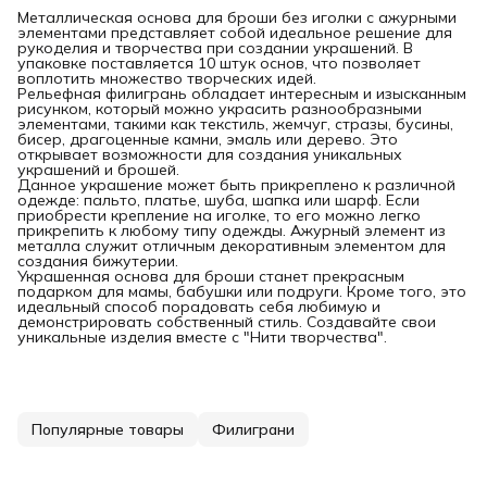
Металлическая основа для броши без иголки с ажурными
элементами представляет собой идеальное решение для
рукоделия и творчества при создании украшений. В
упаковке поставляется 10 штук основ, что позволяет
воплотить множество творческих идей.
Рельефная филигрань обладает интересным и изысканным
рисунком, который можно украсить разнообразными
элементами, такими как текстиль, жемчуг, стразы, бусины,
бисер, драгоценные камни, эмаль или дерево. Это
открывает возможности для создания уникальных
украшений и брошей.
Данное украшение может быть прикреплено к различной
одежде: пальто, платье, шуба, шапка или шарф. Если
приобрести крепление на иголке, то его можно легко
прикрепить к любому типу одежды. Ажурный элемент из
металла служит отличным декоративным элементом для
создания бижутерии.
Украшенная основа для броши станет прекрасным
подарком для мамы, бабушки или подруги. Кроме того, это
идеальный способ порадовать себя любимую и
демонстрировать собственный стиль. Создавайте свои
уникальные изделия вместе с "Нити творчества".
Популярные товары
Филиграни