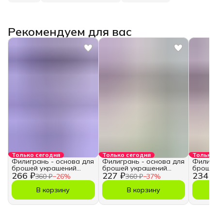
Рекомендуем для вас
Только сегодня
Только сегодня
Только 
Филигрань - основа для
Филигрань - основа для
Филигр
брошей украшений
брошей украшений
брошей
266 ₽
227 ₽
234 ₽
рукоделия
рукоделия
рукоде
360 ₽
−
26
%
360 ₽
−
37
%
В корзину
В корзину