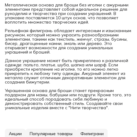
Металлическая основа для броши без иголки с ажурными
элементами представляет собой идеальное решение для
рукоделия и творчества при создании украшений. В
упаковке поставляется 10 штук основ, что позволяет
воплотить множество творческих идей.
Рельефная филигрань обладает интересным и изысканным
рисунком, который можно украсить разнообразными
элементами, такими как текстиль, жемчуг, стразы, бусины,
бисер, драгоценные камни, эмаль или дерево. Это
открывает возможности для создания уникальных
украшений и брошей.
Данное украшение может быть прикреплено к различной
одежде: пальто, платье, шуба, шапка или шарф. Если
приобрести крепление на иголке, то его можно легко
прикрепить к любому типу одежды. Ажурный элемент из
металла служит отличным декоративным элементом для
создания бижутерии.
Украшенная основа для броши станет прекрасным
подарком для мамы, бабушки или подруги. Кроме того, это
идеальный способ порадовать себя любимую и
демонстрировать собственный стиль. Создавайте свои
уникальные изделия вместе с "Нити творчества".
Акции
Популярные товары
Филиграни