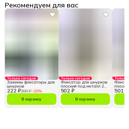
Рекомендуем для вас
Только сегодня
Только сегодня
Только 
Зажимы фиксаторы для
Фиксатор для шнурков
Фиксат
шнурков
плоский под металл 2
плоски
222 ₽
502 ₽
501 ₽
отверстия 20 шт
отверс
300 ₽
−
26
%
В корзину
В корзину