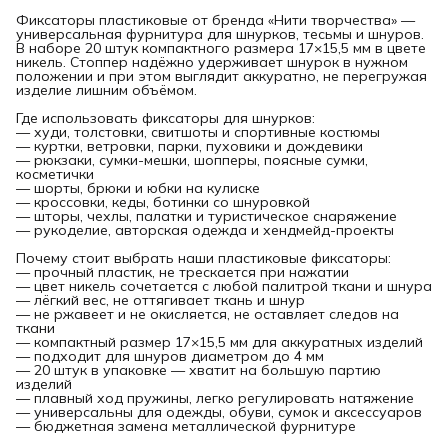
Фиксаторы пластиковые от бренда «Нити творчества» —
универсальная фурнитура для шнурков, тесьмы и шнуров.
В наборе 20 штук компактного размера 17×15,5 мм в цвете
никель. Стоппер надёжно удерживает шнурок в нужном
положении и при этом выглядит аккуратно, не перегружая
изделие лишним объёмом.
Где использовать фиксаторы для шнурков:
— худи, толстовки, свитшоты и спортивные костюмы
— куртки, ветровки, парки, пуховики и дождевики
— рюкзаки, сумки-мешки, шопперы, поясные сумки,
косметички
— шорты, брюки и юбки на кулиске
— кроссовки, кеды, ботинки со шнуровкой
— шторы, чехлы, палатки и туристическое снаряжение
— рукоделие, авторская одежда и хендмейд-проекты
Почему стоит выбрать наши пластиковые фиксаторы:
— прочный пластик, не трескается при нажатии
— цвет никель сочетается с любой палитрой ткани и шнура
— лёгкий вес, не оттягивает ткань и шнур
— не ржавеет и не окисляется, не оставляет следов на
ткани
— компактный размер 17×15,5 мм для аккуратных изделий
— подходит для шнуров диаметром до 4 мм
— 20 штук в упаковке — хватит на большую партию
изделий
— плавный ход пружины, легко регулировать натяжение
— универсальны для одежды, обуви, сумок и аксессуаров
— бюджетная замена металлической фурнитуре