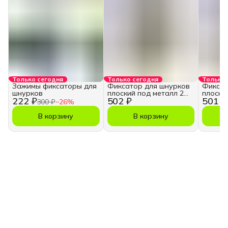
Только сегодня
Только сегодня
Только 
Зажимы фиксаторы для
Фиксатор для шнурков
Фиксат
шнурков
плоский под металл 2
плоски
222 ₽
502 ₽
501 ₽
отверстия 20 шт
отверс
300 ₽
−
26
%
В корзину
В корзину