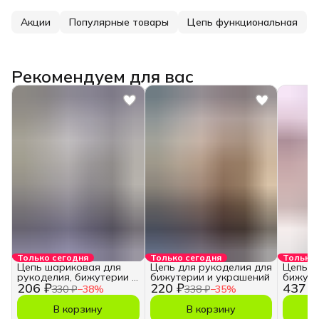
Акции
Популярные товары
Цепь функциональная
Рекомендуем для вас
Только сегодня
Только сегодня
Только 
Цепь шариковая для
Цепь для рукоделия для
Цепь д
рукоделия, бижутерии и
бижутерии и украшений
бижуте
206 ₽
220 ₽
437 ₽
украшений
3,5*5 м
330 ₽
−
38
%
338 ₽
−
35
%
В корзину
В корзину