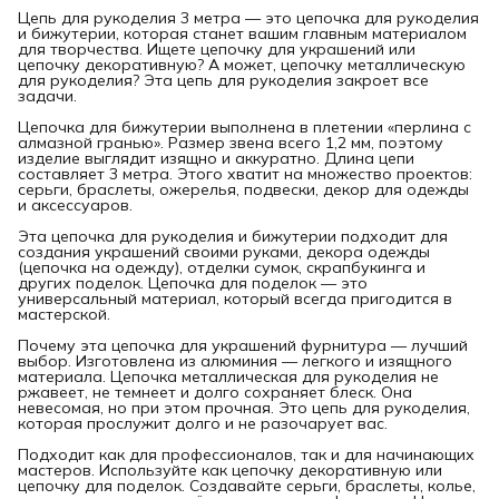
Цепь для рукоделия 3 метра — это цепочка для рукоделия
и бижутерии, которая станет вашим главным материалом
для творчества. Ищете цепочку для украшений или
цепочку декоративную? А может, цепочку металлическую
для рукоделия? Эта цепь для рукоделия закроет все
задачи.
Цепочка для бижутерии выполнена в плетении «перлина с
алмазной гранью». Размер звена всего 1,2 мм, поэтому
изделие выглядит изящно и аккуратно. Длина цепи
составляет 3 метра. Этого хватит на множество проектов:
серьги, браслеты, ожерелья, подвески, декор для одежды
и аксессуаров.
Эта цепочка для рукоделия и бижутерии подходит для
создания украшений своими руками, декора одежды
(цепочка на одежду), отделки сумок, скрапбукинга и
других поделок. Цепочка для поделок — это
универсальный материал, который всегда пригодится в
мастерской.
Почему эта цепочка для украшений фурнитура — лучший
выбор. Изготовлена из алюминия — легкого и изящного
материала. Цепочка металлическая для рукоделия не
ржавеет, не темнеет и долго сохраняет блеск. Она
невесомая, но при этом прочная. Это цепь для рукоделия,
которая прослужит долго и не разочарует вас.
Подходит как для профессионалов, так и для начинающих
мастеров. Используйте как цепочку декоративную или
цепочку для поделок. Создавайте серьги, браслеты, колье,