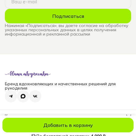
Подписаться
Нажимая «Подписаться», вы даете согласие на обработку
указанных персональных данных в целях получения
информационной и рекламной рассылки
Бренд вдохновляющих и качественных решений для
рукоделия
Контакты
Телефон
Добавить в корзину
8 (965) 828-69-00
© niti_live
Оплата
Доставка
Правила возврата
Реквизиты
Оферт
Эл. почта
nititv@yandex.ru