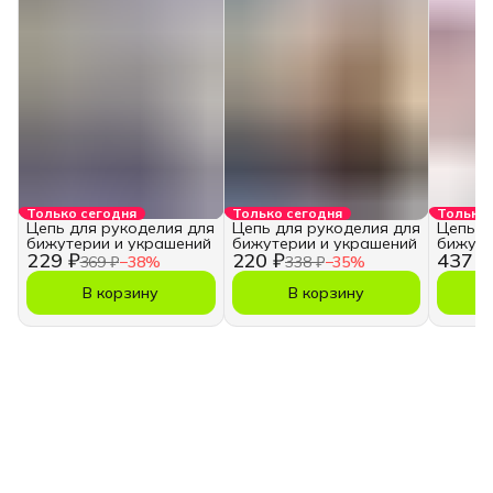
Только сегодня
Только сегодня
Только 
Цепь для рукоделия для
Цепь для рукоделия для
Цепь д
бижутерии и украшений
бижутерии и украшений
бижуте
229 ₽
220 ₽
437 ₽
3,5*5 м
369 ₽
−
38
%
338 ₽
−
35
%
В корзину
В корзину