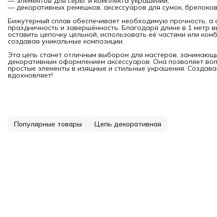
— элементов для серьг и комплекта украшений;
— декоративных ремешков, аксессуаров для сумок, брелоков 
Бижутерный сплав обеспечивает необходимую прочность, а 
праздничность и завершённость. Благодаря длине в 1 метр
оставить цепочку цельной, использовать её частями или ком
создавая уникальные композиции.
Эта цепь станет отличным выбором для мастеров, занимающ
декоративным оформлением аксессуаров. Она позволяет воп
простые элементы в изящные и стильные украшения. Создава
вдохновляет!
Популярные товары
Цепь декоративная