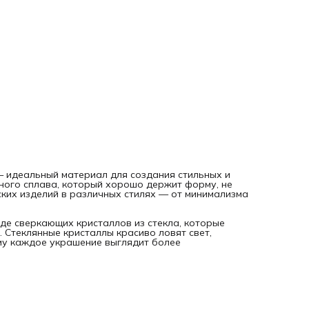
— элементов для серьг и комплекта украшений;
— декоративных ремешков, аксессуаров для сумок, брел
и текстильных изделий.
Бижутерный сплав обеспечивает необходимую прочность
стеклянные кристаллы добавляют изделию праздничность
завершённость. Благодаря длине в 1 метр вы легко сможе
подобрать нужный формат — оставить цепочку цельной,
использовать её частями или комбинировать с другой
фурнитурой для украшений, создавая уникальные
композиции.
Эта цепь станет отличным выбором для мастеров,
занимающихся созданием украшений, рукоделием и
декоративным оформлением аксессуаров. Она позволяет
воплотить множество творческих идей и превратить прос
элементы в изящные и стильные украшения. Создавайте с
лучшие работы с цепью, которая вдохновляет!
— идеальный материал для создания стильных и
ного сплава, который хорошо держит форму, не
ских изделий в различных стилях — от минимализма
иде сверкающих кристаллов из стекла, которые
. Стеклянные кристаллы красиво ловят свет,
му каждое украшение выглядит более