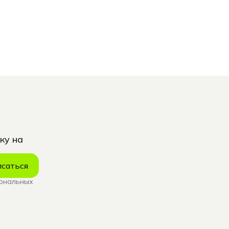
ку на
саться
сональных