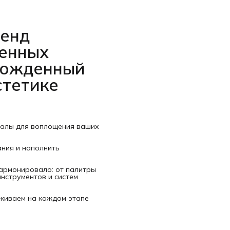
ренд
венных
рожденный
стетике
иалы для воплощения ваших
ания и наполнить
гармонировало: от палитры
нструментов и систем
рживаем на каждом этапе