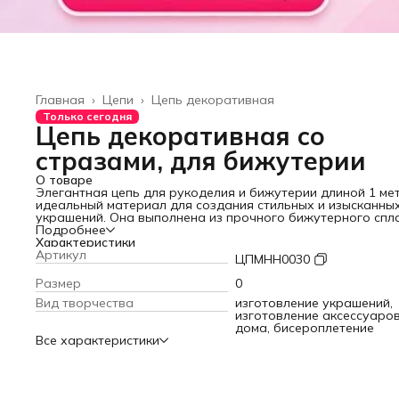
Главная
›
Цепи
›
Цепь декоративная
Только сегодня
Цепь декоративная со
стразами, для бижутерии
О товаре
Элегантная цепь для рукоделия и бижутерии длиной 1 ме
идеальный материал для создания стильных и изысканны
украшений. Она выполнена из прочного бижутерного спл
который хорошо держит форму, не теряет внешний вид и
Подробнее
отлично подходит для создания авторских изделий в
Характеристики
различных стилях — от минимализма до классической
Артикул
ЦПМНН0030
эстетики.
Главная особенность этой цепи — декоративные вставки 
Размер
0
виде сверкающих кристаллов из стекла, которые придают
Вид творчества
изготовление украшений,
изделию утончённость, блеск и визуальную лёгкость.
изготовление аксессуаро
Стеклянные кристаллы красиво ловят свет, создавая эфф
дома, бисероплетение
дорогой ювелирной работы, благодаря чему каждое
Все характеристики
украшение выглядит более выразительным и аккуратным.
Цепь идеально подходит для создания:
— браслетов и цепочек на руку;
— стильных колье и длинных украшений;
— подвесок и кулонов;