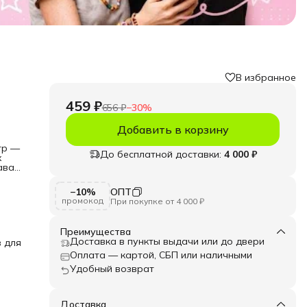
В избранное
459 ₽
656 ₽
−
30
%
Добавить в корзину
тр —
До бесплатной доставки:
4 000 ₽
х
ава,
−10%
ОПТ
промокод
При покупке от 4 000 ₽
в
Преимущества
Доставка в пункты выдачи или до двери
в для
ект
Оплата — картой, СБП или наличными
Удобный возврат
Доставка