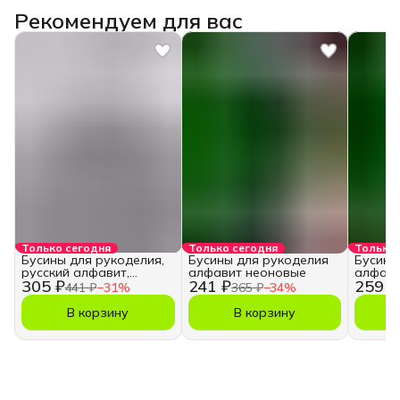
Рекомендуем для вас
Только сегодня
Только сегодня
Только 
Бусины для рукоделия,
Бусины для рукоделия
Бусины
русский алфавит,
алфавит неоновые
алфави
305 ₽
241 ₽
259 ₽
кубики
441 ₽
−
31
%
365 ₽
−
34
%
В корзину
В корзину