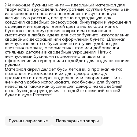
Жемчужные бусины на нити — идеальный материал для
творчества и рукоделия. Аккуратные круглые бусины 6 мм
из акрилового пластика напоминают искусственную
жемчужную россыпь, прекрасно подходящую для
создания свадебных аксессуаров, бижутерии и украшения
одежды и интерьера. Белый цвет этих декоративных
бусинок с перламутровым покрытием гармонично
смотрится в любых идеях для скрапбукинга, изготовлении
свадебных декораций или оформлении букета. Длинная
жемчужная лента с бусинами на катушке удобна для
плетения гирлянд, оформления штор или добавления
стильных деталей в свадебные украшения. Нить с
жемчужными бусинами гармонично впишется в
оформление интерьера или подойдет для поделок своими
руками.
Материал акрил делает бусы легкими, а прочная нитка
позволяет использовать их для декора одежды,
предметов интерьера, подарков или флористики. Нить
жемчуга удобно использовать как бусины для букета
невесты, а также как бусины для декора на свадебный
стол, бусы для рукоделия – создайте стильный летний
букет в духе Pinterest!
Бусины акриловые
Популярные товары