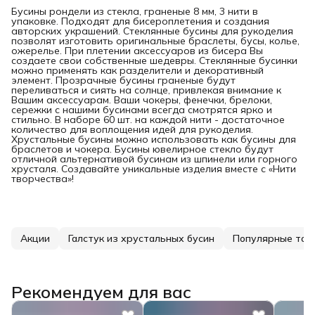
Бусины рондели из стекла, граненые 8 мм, 3 нити в
упаковке. Подходят для бисероплетения и создания
авторских украшений. Стеклянные бусины для рукоделия
позволят изготовить оригинальные браслеты, бусы, колье,
ожерелье. При плетении аксессуаров из бисера Вы
создаете свои собственные шедевры. Стеклянные бусинки
можно применять как разделители и декоративный
элемент. Прозрачные бусины граненые будут
переливаться и сиять на солнце, привлекая внимание к
Вашим аксессуарам. Ваши чокеры, фенечки, брелоки,
сережки с нашими бусинами всегда смотрятся ярко и
стильно. В наборе 60 шт. на каждой нити - достаточное
количество для воплощения идей для рукоделия.
Хрустальные бусины можно использовать как бусины для
браслетов и чокера. Бусины ювелирное стекло будут
отличной альтернативой бусинам из шпинели или горного
хрусталя. Создавайте уникальные изделия вместе с «Нити
творчества»!
Акции
Галстук из хрустальных бусин
Популярные тов
Рекомендуем для вас