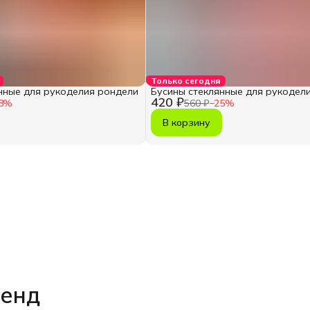
Только сегодня
нные для рукоделия рондели
Бусины стеклянные для рукодел
420 ₽
8
%
560 ₽
−
25
%
В корзину
ренд