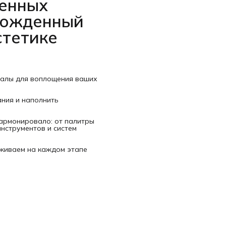
венных
рожденный
стетике
иалы для воплощения ваших
ания и наполнить
гармонировало: от палитры
нструментов и систем
рживаем на каждом этапе