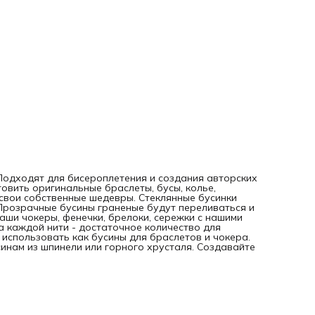
. Подходят для бисероплетения и создания авторских
овить оригинальные браслеты, бусы, колье,
 свои собственные шедевры. Стеклянные бусинки
Прозрачные бусины граненые будут переливаться и
Ваши чокеры, фенечки, брелоки, сережки с нашими
на каждой нити - достаточное количество для
использовать как бусины для браслетов и чокера.
инам из шпинели или горного хрусталя. Создавайте