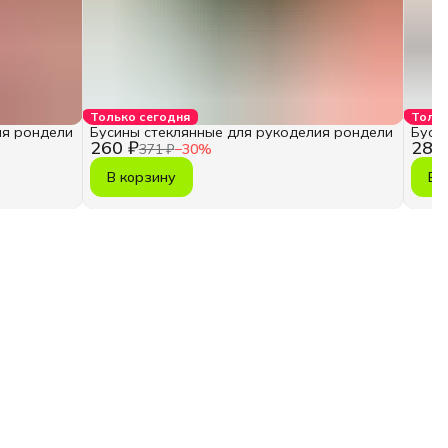
Только сегодня
Тольк
ия рондели
Бусины стеклянные для рукоделия рондели
Буси
260 ₽
286
371 ₽
−
30
%
В корзину
В 