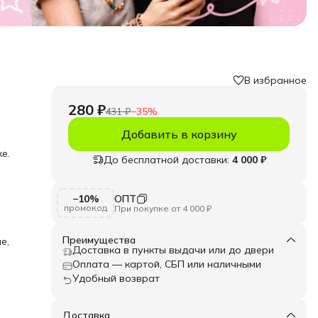
В избранное
280 ₽
431 ₽
−
35
%
Добавить в корзину
е.
До бесплатной доставки:
4 000 ₽
е.
−10%
ОПТ
ять
промокод
При покупке от 4 000 ₽
усины
ая
Преимущества
е,
ко и
Доставка в пункты выдачи или до двери
льные
Оплата — картой, СБП или наличными
Удобный возврат
.
а»!
Доставка