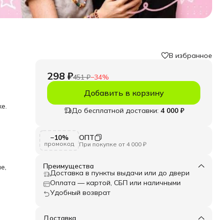
В избранное
298 ₽
451 ₽
−
34
%
Добавить в корзину
е.
До бесплатной доставки:
4 000 ₽
е.
−10%
ОПТ
ять
промокод
При покупке от 4 000 ₽
усины
ая
Преимущества
е,
ко и
Доставка в пункты выдачи или до двери
льные
Оплата — картой, СБП или наличными
Удобный возврат
.
а»!
Доставка