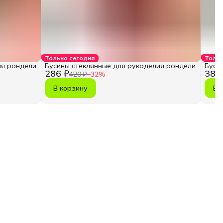
Только сегодня
Тольк
ия рондели
Бусины стеклянные для рукоделия рондели
Буси
286 ₽
385
420 ₽
−
32
%
В корзину
В 