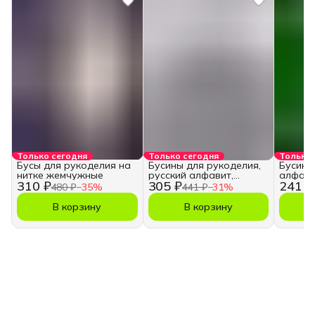
Только сегодня
Только сегодня
Только 
Бусы для рукоделия на
Бусины для рукоделия,
Бусины
нитке жемчужные
русский алфавит,
алфави
310 ₽
305 ₽
241 ₽
кубики
480 ₽
−
35
%
441 ₽
−
31
%
В корзину
В корзину