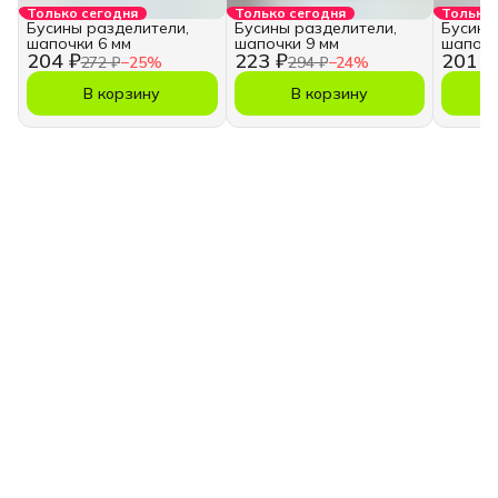
Только сегодня
Только сегодня
Только 
Бусины разделители,
Бусины разделители,
Бусины
шапочки 6 мм
шапочки 9 мм
шапочк
204 ₽
223 ₽
201 ₽
272 ₽
−
25
%
294 ₽
−
24
%
В корзину
В корзину