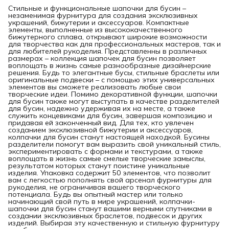
Стильные и функциональные шапочки для бусин –
незаменимая фурнитура для создания эксклюзивных
украшений, бижутерии и аксессуаров. Компактные
элементы, выполненные из высококачественного
бижутерного сплава, открывают широкие возможности
для творчества как для профессиональных мастеров, так и
для любителей рукоделия. Представленны в различных
размерах – коллекция шапочек для бусин позволяет
воплощать в жизнь самые разнообразные дизайнерские
решения. Будь то элегантные бусы, стильные браслеты или
оригинальные подвески – с помощью этих универсальных
элементов вы сможете реализовать любые свои
творческие идеи. Помимо декоративной функции, шапочки
для бусин также могут выступать в качестве разделителей
для бусин, надежно удерживая их на месте, а также
служить концевиками для бусин, завершая композицию и
придавая ей законченный вид. Для тех, кто увлечен
созданием эксклюзивной бижутерии и аксессуаров,
колпачки для бусин станут настоящей находкой. Бусины
разделители помогут вам выразить свой уникальный стиль,
экспериментировать с формами и текстурами, а также
воплощать в жизнь самые смелые творческие замыслы,
результатом которых станут поистине уникальные
изделия. Упаковка содержит 50 элементов, что позволит
вам с легкостью пополнять свой арсенал фурнитуры для
рукоделия, не ограничивая вашего творческого
потенциала. Будь вы опытный мастер или только
начинающий свой путь в мире украшений, колпачки-
шапочки для бусин станут вашими верными спутниками в
создании эксклюзивных браслетов, подвесок и других
изделий. Выбирая эту качественную и стильную фурнитуру