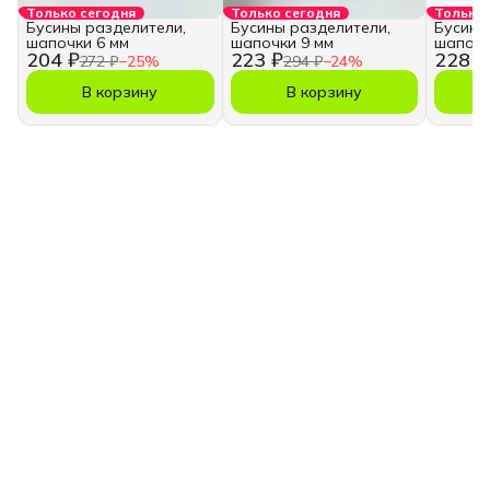
Только сегодня
Только сегодня
Только 
Бусины разделители,
Бусины разделители,
Бусины
шапочки 6 мм
шапочки 9 мм
шапочк
204 ₽
223 ₽
228 ₽
272 ₽
−
25
%
294 ₽
−
24
%
В корзину
В корзину