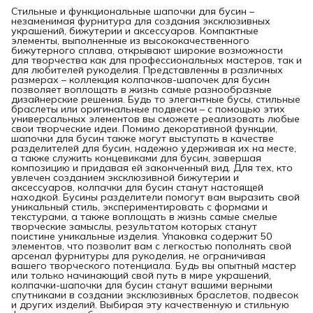
Стильные и функциональные шапочки для бусин –
незаменимая фурнитура для создания эксклюзивных
украшений, бижутерии и аксессуаров. Компактные
элементы, выполненные из высококачественного
бижутерного сплава, открывают широкие возможности
для творчества как для профессиональных мастеров, так и
для любителей рукоделия. Представленны в различных
размерах – коллекция колпачков-шапочек для бусин
позволяет воплощать в жизнь самые разнообразные
дизайнерские решения. Будь то элегантные бусы, стильные
браслеты или оригинальные подвески – с помощью этих
универсальных элементов вы сможете реализовать любые
свои творческие идеи. Помимо декоративной функции,
шапочки для бусин также могут выступать в качестве
разделителей для бусин, надежно удерживая их на месте,
а также служить концевиками для бусин, завершая
композицию и придавая ей законченный вид. Для тех, кто
увлечен созданием эксклюзивной бижутерии и
аксессуаров, колпачки для бусин станут настоящей
находкой. Бусины разделители помогут вам выразить свой
уникальный стиль, экспериментировать с формами и
текстурами, а также воплощать в жизнь самые смелые
творческие замыслы, результатом которых станут
поистине уникальные изделия. Упаковка содержит 50
элементов, что позволит вам с легкостью пополнять свой
арсенал фурнитуры для рукоделия, не ограничивая
вашего творческого потенциала. Будь вы опытный мастер
или только начинающий свой путь в мире украшений,
колпачки-шапочки для бусин станут вашими верными
спутниками в создании эксклюзивных браслетов, подвесок
и других изделий. Выбирая эту качественную и стильную