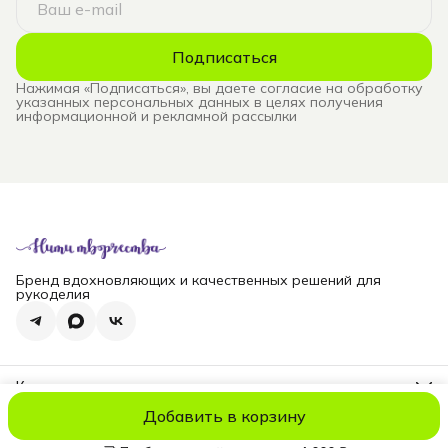
Подписаться
Нажимая «Подписаться», вы даете согласие на обработку
указанных персональных данных в целях получения
информационной и рекламной рассылки
Бренд вдохновляющих и качественных решений для
рукоделия
Контакты
Телефон
Добавить в корзину
8 (965) 828-69-00
© niti_live
Оплата
Доставка
Правила возврата
Реквизиты
Оферт
Эл. почта