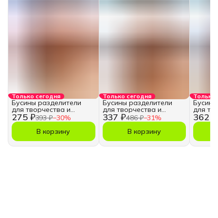
Только сегодня
Только сегодня
Только 
Бусины разделители
Бусины разделители
Бусины
для творчества и
для творчества и
для тв
275 ₽
337 ₽
362 ₽
рукоделия, 2 мм.
рукоделия, 3 мм.
рукодел
393 ₽
−
30
%
486 ₽
−
31
%
В корзину
В корзину