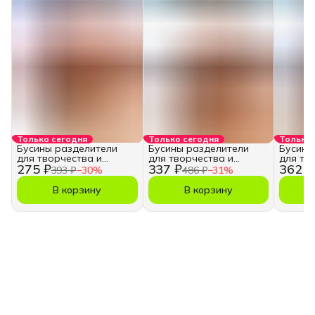
Только сегодня
Только сегодня
Только 
Бусины разделители
Бусины разделители
Бусины
для творчества и
для творчества и
для тв
275 ₽
337 ₽
362 ₽
рукоделия, 2 мм.
рукоделия, 3 мм.
рукодел
393 ₽
−
30
%
486 ₽
−
31
%
В корзину
В корзину