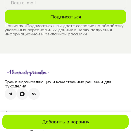
Подписаться
Нажимая «Подписаться», вы даете согласие на обработку
указанных персональных данных в целях получения
информационной и рекламной рассылки
Бренд вдохновляющих и качественных решений для
рукоделия
Контакты
Телефон
Добавить в корзину
8 (965) 828-69-00
© niti_live
Оплата
Доставка
Правила возврата
Реквизиты
Оферт
Эл. почта