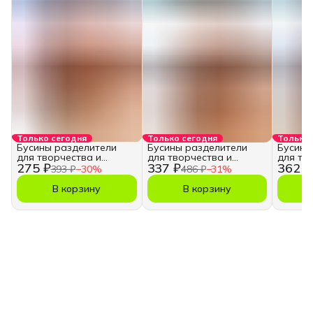
Только сегодня
Только сегодня
Только 
Бусины разделители
Бусины разделители
Бусины
для творчества и
для творчества и
для тв
275 ₽
337 ₽
362 ₽
рукоделия, 2 мм.
рукоделия, 3 мм.
рукодел
393 ₽
−
30
%
486 ₽
−
31
%
В корзину
В корзину