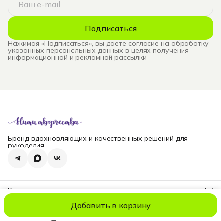
Подписаться
Нажимая «Подписаться», вы даете согласие на обработку
указанных персональных данных в целях получения
информационной и рекламной рассылки
Бренд вдохновляющих и качественных решений для
рукоделия
Контакты
Телефон
Добавить в корзину
8 (965) 828-69-00
© niti_live
Оплата
Доставка
Правила возврата
Реквизиты
Оферт
Эл. почта