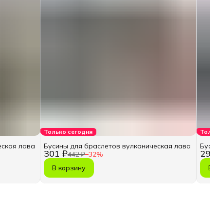
Только сегодня
Тольк
еская лава
Бусины для браслетов вулканическая лава
Буси
301 ₽
299
442 ₽
−
32
%
В корзину
В 