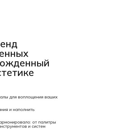
ренд
венных
рожденный
стетике
иалы для воплощения ваших
ания и наполнить
гармонировало: от палитры
нструментов и систем