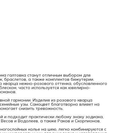
однако особо благоприятное влияние оказывает на Тельц
Весов и Водолеев, а также Раков и Скорпионов.
Розовые бусинки крошка прекрасно смотрятся в трендов
многослойных колье на шею, легко комбинируются с друг
камнями и фурнитурой, например, цепями, что делает их
универсальными для рукоделия и изготовления бижутери
Розовый кварц галтовка подходят в качестве нежного
акцента для чокеров, брошей булавок, кулонов и других
украшений. Бусины натуральные рекомендуется хранить
вдали от солнечных лучей, а также отдельно от других
минеральных камней.
Создавайте уникальные изделия вместе с «Нити творчеств
рма галтовка станут отличным выбором для
к, браслетов, а также комплектов бижутерии.
о кварца нежно-розового оттенка, обусловленного
блеском, часто используется как ювелирно-
исманов.
вной гармонии. Изделия из розового кварца
семейные узы. Самоцвет благотворно влияет на
помогает снизить тревожность.
й и подходит практически любому знаку зодиака,
Весов и Водолеев, а также Раков и Скорпионов.
ногослойных колье на шею, легко комбинируются с