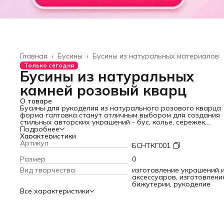
Главная
›
Бусины
›
Бусины из натуральных материалов
Только сегодня
Бусины из натуральных
камней розовый кварц
О товаре
Бусины для рукоделия из натурального розового кварца
форма галтовка станут отличным выбором для создания
стильных авторских украшений - бус, колье, сережек,
браслетов, а также комплектов бижутерии. Природный
Подробнее
розовый кварц - это разновидность натурального кварц
Характеристики
нежно-розового оттенка, обусловленного примесями тита
Артикул
БСНТКГ001
марганца и железа, обладает стеклянным блеском, часто
используется как ювелирно-поделочный камень для созд
Размер
0
сувениров, оберегов и талисманов.
Вид творчества
изготовление украшений 
Камень розовый кварц — это символ любви, нежности и
аксессуаров, изготовлени
душевной гармонии. Изделия из розового кварца способ
бижутерии, рукоделие
внести гармонию в любовные отношения, укрепить семей
Все характеристики
узы. Самоцвет благотворно влияет на работу сердца,
кровеносных сосудов и иммунитета в целом, помогает сни
тревожность.
Натуральный розовый кварц обладает спокойной
энергетикой и подходит практически любому знаку зодиа