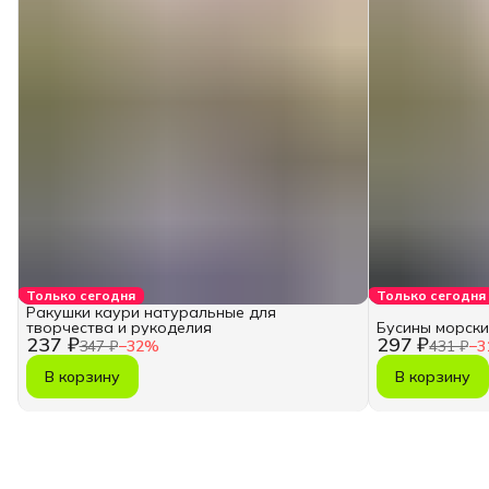
Только сегодня
Только сегодня
Ракушки каури натуральные для
творчества и рукоделия
Бусины морски
237 ₽
297 ₽
347 ₽
−
32
%
431 ₽
−
3
В корзину
В корзину