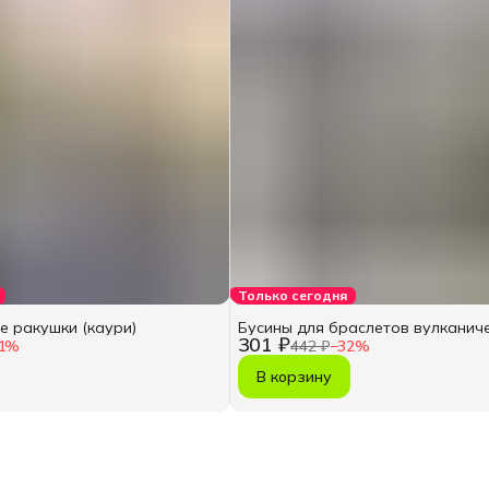
Только сегодня
е ракушки (каури)
Бусины для браслетов вулканич
301 ₽
1
%
442 ₽
−
32
%
В корзину