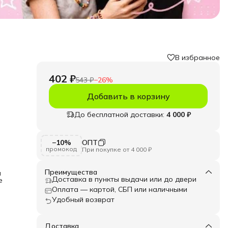
В избранное
402 ₽
543 ₽
−
26
%
Добавить в корзину
До бесплатной доставки:
4 000 ₽
а
−10%
ОПТ
на,
промокод
При покупке от 4 000 ₽
ания
Преимущества
и
Доставка в пункты выдачи или до двери
е
ны
ные
Оплата — картой, СБП или наличными
Удобный возврат
зить
ка,
Доставка