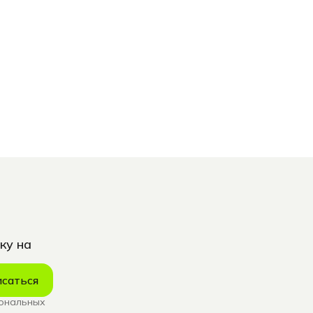
ку на
саться
сональных