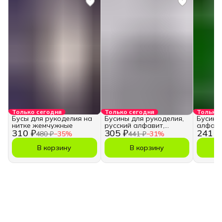
Только сегодня
Только сегодня
Только 
Бусы для рукоделия на
Бусины для рукоделия,
Бусины
нитке жемчужные
русский алфавит,
алфави
310 ₽
305 ₽
241 ₽
кубики
480 ₽
−
35
%
441 ₽
−
31
%
В корзину
В корзину