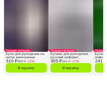
Только сегодня
Только сегодня
Только 
Бусы для рукоделия на
Бусины для рукоделия,
Бусины
нитке жемчужные
русский алфавит,
алфави
310 ₽
305 ₽
241 ₽
кубики
480 ₽
−
35
%
441 ₽
−
31
%
В корзину
В корзину