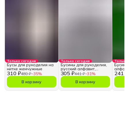
Только сегодня
Только сегодня
Только 
Бусы для рукоделия на
Бусины для рукоделия,
Бусины
нитке жемчужные
русский алфавит,
алфави
310 ₽
305 ₽
241 ₽
кубики
480 ₽
−
35
%
441 ₽
−
31
%
В корзину
В корзину