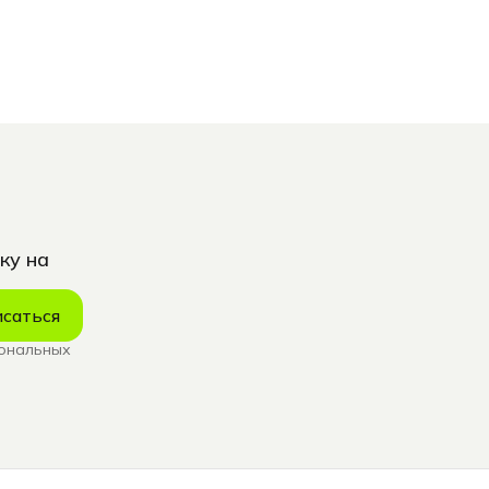
ку на
саться
сональных