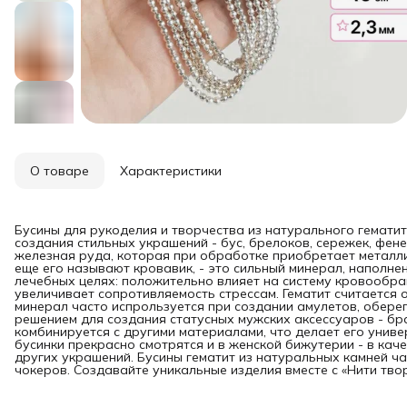
О товаре
Характеристики
Бусины для рукоделия и творчества из натурального гемат
создания стильных украшений - бус, брелоков, сережек, фенеч
железная руда, которая при обработке приобретает металли
еще его называют кровавик, - это сильный минерал, наполне
лечебных целях: положительно влияет на систему кровообра
увеличивает сопротивляемость стрессам. Гематит считается 
минерал часто испрользуется при создании амулетов, обере
решением для создания статусных мужских аксессуаров - брас
комбинируется с другими материалами, что делает его унив
бусинки прекрасно смотрятся и в женской бижутерии - в кач
других украшений. Бусины гематит из натуральных камней ча
чокеров. Создавайте уникальные изделия вместе с «Нити тво