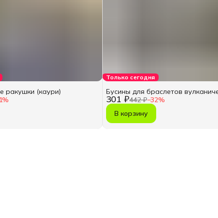
Только сегодня
е ракушки (каури)
Бусины для браслетов вулканич
301 ₽
1
%
442 ₽
−
32
%
В корзину