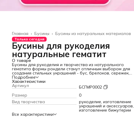
Главная
›
Бусины
›
Бусины из натуральных материалов
Только сегодня
Бусины для рукоделия
натуральные гематит
О товаре
Бусины для рукоделия и творчества из натурального
гематита формы рондели станут отличным выбором для
создания стильных украшений - бус, брелоков, сережек,
фенечек на руку. Камень гематит - это оксид железа, или
Подробнее
железная руда, которая при обработке приобретает
Характеристики
металлический зеркальный блеск. Гематит натуральный, е
Артикул
БСГМР0002
его называют кровавик, - это сильный минерал, наполнен
природными ритмами, его часто используют в лечебных ц
Размер
0
положительно влияет на систему кровообращения,
Вид творчества
рукоделие, изготовление
нормализует артериальное давление, увеличивает
украшений и аксессуаров,
сопротивляемость стрессам. Гематит считается одним из
изготовление бижутерии
самых мощных защитных камней, не зря минерал часто
Все характеристики
испрользуется при создании амулетов, оберегов. Крупны
бусины являются замечательным решением для создания
статусных мужских аксессуаров - браслетов, бус, четок. 
бисер легко комбинируется с другими материалами, что
делает его универсальным для рукоделия. Натуральные