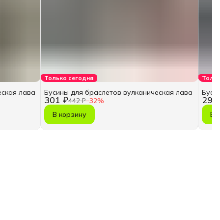
Только сегодня
Тольк
еская лава
Бусины для браслетов вулканическая лава
Буси
301 ₽
299
442 ₽
−
32
%
В корзину
В 