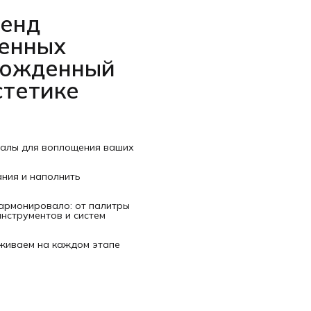
ренд
венных
рожденный
стетике
иалы для воплощения ваших
ания и наполнить
гармонировало: от палитры
нструментов и систем
рживаем на каждом этапе