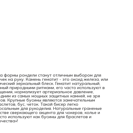
граненые бусинки прекрасно смотрятся и в женской
бижутерии - в качестве сверкающего акцента для чокеров
колье и других украшений. Бусины гематит из натуральны
камней часто используют как бусины для браслетов и
чокеров. Создавайте уникальные изделия вместе с «Нити
творчества»!
ита формы рондели станут отличным выбором для
ек на руку. Камень гематит - это оксид железа, или
ческий зеркальный блеск. Гематит натуральный,
нный природными ритмами, его часто используют в
щения, нормализует артериальное давление,
одним из самых мощных защитных камней, не зря
гов. Крупные бусины являются замечательным
летов, бус, четок. Такой бисер легко
ерсальным для рукоделия. Натуральные граненые
естве сверкающего акцента для чокеров, колье и
сто используют как бусины для браслетов и
рчества»!