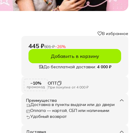
В избранное
445 ₽
601 ₽
−
26
%
Добавить в корзину
До бесплатной доставки:
4 000 ₽
−10%
ОПТ
ще
промокод
При покупке от 4 000 ₽
ный
елях:
Преимущества
Доставка в пункты выдачи или до двери
Оплата — картой, СБП или наличными
е
Удобный возврат
Такой
Доставка