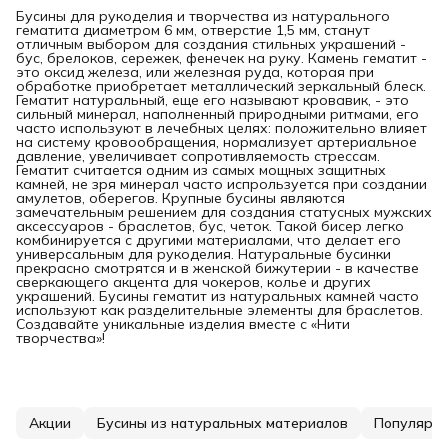
Бусины для рукоделия и творчества из натурального
гематита диаметром 6 мм, отверстие 1,5 мм, станут
отличным выбором для создания стильных украшений -
бус, брелоков, сережек, фенечек на руку. Камень гематит -
это оксид железа, или железная руда, которая при
обработке приобретает металлический зеркальный блеск.
Гематит натуральный, еще его называют кровавик, - это
сильный минерал, наполненный природными ритмами, его
часто используют в лечебных целях: положительно влияет
на систему кровообращения, нормализует артериальное
давление, увеличивает сопротивляемость стрессам.
Гематит считается одним из самых мощных защитных
камней, не зря минерал часто испрользуется при создании
амулетов, оберегов. Крупные бусины являются
замечательным решением для создания статусных мужских
аксессуаров - браслетов, бус, четок. Такой бисер легко
комбинируется с другими материалами, что делает его
универсальным для рукоделия. Натуральные бусинки
прекрасно смотрятся и в женской бижутерии - в качестве
сверкающего акцента для чокеров, колье и других
украшений. Бусины гематит из натуральных камней часто
используют как разделительные элементы для браслетов.
Создавайте уникальные изделия вместе с «Нити
творчества»!
Акции
Бусины из натуральных материалов
Популярн