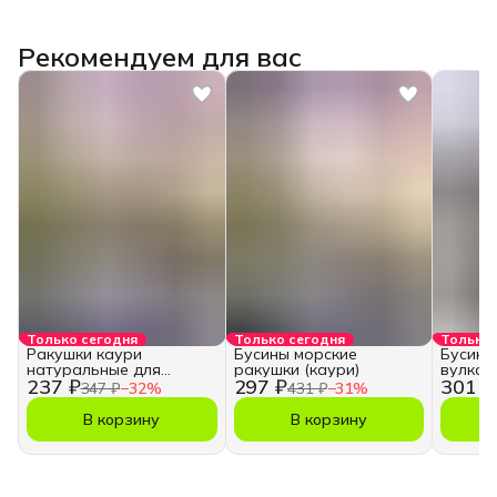
Рекомендуем для вас
Только сегодня
Только сегодня
Только 
Ракушки каури
Бусины морские
Бусины
натуральные для
ракушки (каури)
вулкан
237 ₽
297 ₽
301 ₽
творчества и рукоделия
347 ₽
−
32
%
431 ₽
−
31
%
В корзину
В корзину