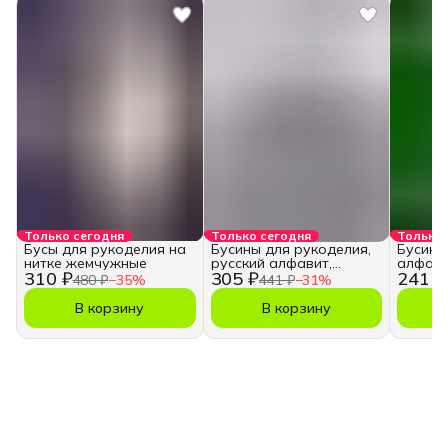
Только сегодня
Только сегодня
Только 
Бусы для рукоделия на
Бусины для рукоделия,
Бусины
нитке жемчужные
русский алфавит,
алфави
310 ₽
305 ₽
241 ₽
кубики
480 ₽
−
35
%
441 ₽
−
31
%
В корзину
В корзину