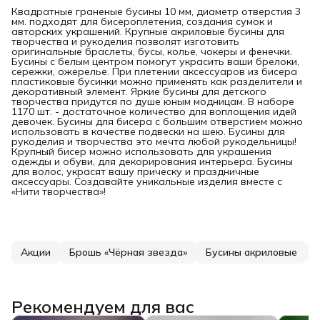
Квадратные граненые бусины 10 мм, диаметр отверстия 3
мм. подходят для бисероплетения, создания сумок и
авторских украшений. Крупные акриловые бусины для
творчества и рукоделия позволят изготовить
оригинальные браслеты, бусы, колье, чокеры и фенечки.
Бусины с белым центром помогут украсить ваши брелоки,
сережки, ожерелье. При плетении аксессуаров из бисера
пластиковые бусинки можно применять как разделители и
декоративный элемент. Яркие бусины для детского
творчества придутся по душе юным модницам. В наборе
1170 шт. - достаточное количество для воплощения идей
девочек. Бусины для бисера с большим отверстием можно
использовать в качестве подвески на шею. Бусины для
рукоделия и творчества это мечта любой рукодельницы!
Крупный бисер можно использовать для украшения
одежды и обуви, для декорирования интерьера. Бусины
для волос, украсят вашу прическу и праздничные
аксессуары. Создавайте уникальные изделия вместе с
«Нити творчества»!
Акции
Брошь «Чёрная звезда»
Бусины акриловые
Рекомендуем для вас