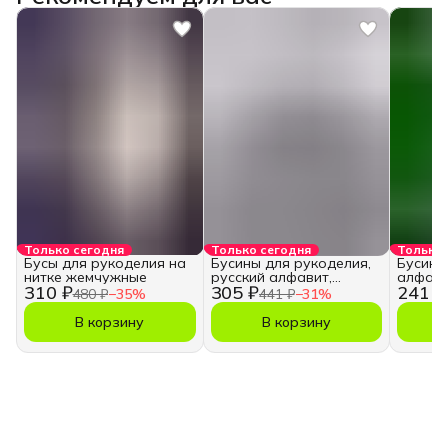
Только сегодня
Только сегодня
Только 
Бусы для рукоделия на
Бусины для рукоделия,
Бусины
нитке жемчужные
русский алфавит,
алфави
310 ₽
305 ₽
241 ₽
кубики
480 ₽
−
35
%
441 ₽
−
31
%
В корзину
В корзину