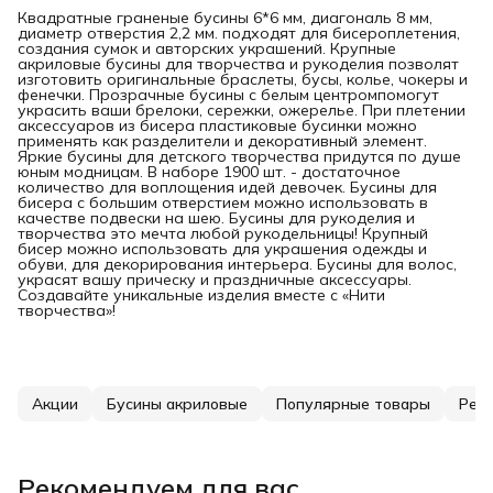
Квадратные граненые бусины 6*6 мм, диагональ 8 мм,
диаметр отверстия 2,2 мм. подходят для бисероплетения,
создания сумок и авторских украшений. Крупные
акриловые бусины для творчества и рукоделия позволят
изготовить оригинальные браслеты, бусы, колье, чокеры и
фенечки. Прозрачные бусины с белым центромпомогут
украсить ваши брелоки, сережки, ожерелье. При плетении
аксессуаров из бисера пластиковые бусинки можно
применять как разделители и декоративный элемент.
Яркие бусины для детского творчества придутся по душе
юным модницам. В наборе 1900 шт. - достаточное
количество для воплощения идей девочек. Бусины для
бисера с большим отверстием можно использовать в
качестве подвески на шею. Бусины для рукоделия и
творчества это мечта любой рукодельницы! Крупный
бисер можно использовать для украшения одежды и
обуви, для декорирования интерьера. Бусины для волос,
украсят вашу прическу и праздничные аксессуары.
Создавайте уникальные изделия вместе с «Нити
творчества»!
Акции
Бусины акриловые
Популярные товары
Рек
Рекомендуем для вас