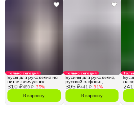
Только сегодня
Только сегодня
Только 
Бусы для рукоделия на
Бусины для рукоделия,
Бусины
нитке жемчужные
русский алфавит,
алфави
310 ₽
305 ₽
241 ₽
кубики
480 ₽
−
35
%
441 ₽
−
31
%
В корзину
В корзину