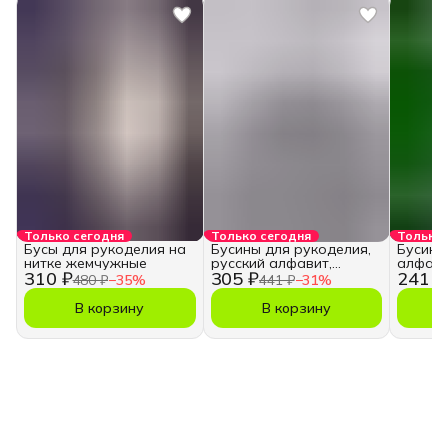
Только сегодня
Только сегодня
Только 
Бусы для рукоделия на
Бусины для рукоделия,
Бусины
нитке жемчужные
русский алфавит,
алфави
310 ₽
305 ₽
241 ₽
кубики
480 ₽
−
35
%
441 ₽
−
31
%
В корзину
В корзину