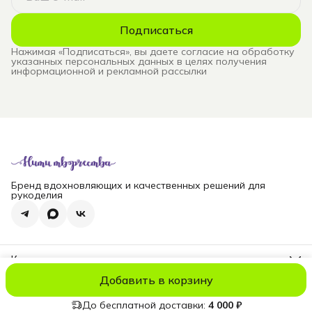
Подписаться
Нажимая «Подписаться», вы даете согласие на обработку
указанных персональных данных в целях получения
информационной и рекламной рассылки
Бренд вдохновляющих и качественных решений для
рукоделия
Контакты
Телефон
Добавить в корзину
8 (965) 828-69-00
© niti_live
Оплата
Доставка
Правила возврата
Реквизиты
Оферт
Эл. почта
nititv@yandex.ru
До бесплатной доставки:
4 000 ₽