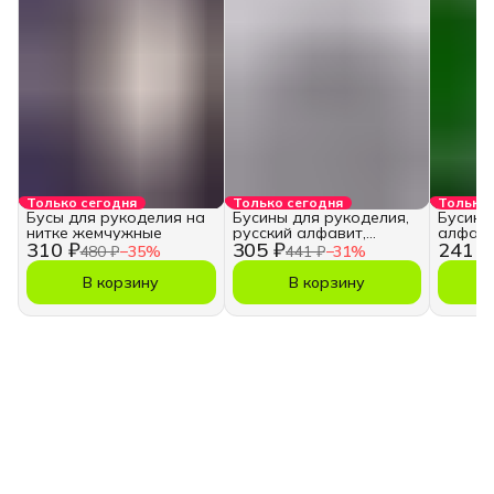
Только сегодня
Только сегодня
Только 
Бусы для рукоделия на
Бусины для рукоделия,
Бусины
нитке жемчужные
русский алфавит,
алфави
310 ₽
305 ₽
241 ₽
кубики
480 ₽
−
35
%
441 ₽
−
31
%
В корзину
В корзину