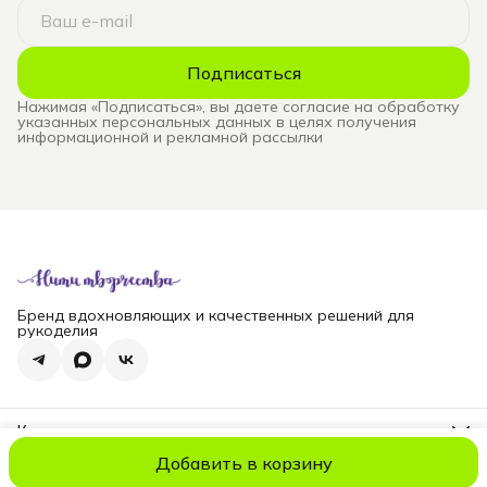
Подписаться
Нажимая «Подписаться», вы даете согласие на обработку
указанных персональных данных в целях получения
информационной и рекламной рассылки
Бренд вдохновляющих и качественных решений для
рукоделия
Контакты
Телефон
Добавить в корзину
8 (965) 828-69-00
© niti_live
Оплата
Доставка
Правила возврата
Реквизиты
Оферт
Эл. почта