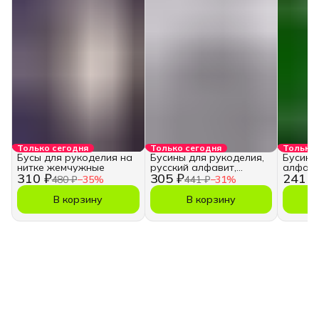
Только сегодня
Только сегодня
Только 
Бусы для рукоделия на
Бусины для рукоделия,
Бусины
нитке жемчужные
русский алфавит,
алфави
310 ₽
305 ₽
241 ₽
кубики
480 ₽
−
35
%
441 ₽
−
31
%
В корзину
В корзину