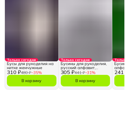
Только сегодня
Только сегодня
Только 
Бусы для рукоделия на
Бусины для рукоделия,
Бусины
нитке жемчужные
русский алфавит,
алфави
310 ₽
305 ₽
241 ₽
кубики
480 ₽
−
35
%
441 ₽
−
31
%
В корзину
В корзину