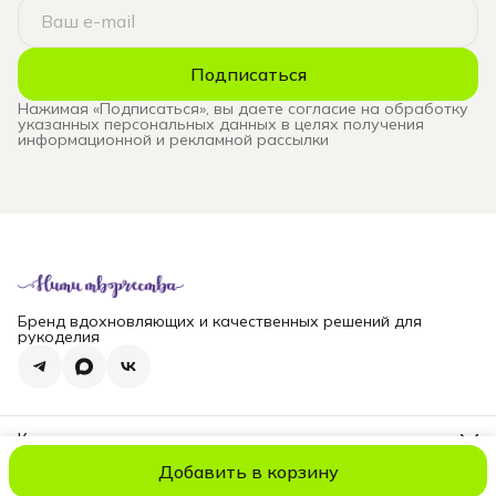
Подписаться
Нажимая «Подписаться», вы даете согласие на обработку
указанных персональных данных в целях получения
информационной и рекламной рассылки
Бренд вдохновляющих и качественных решений для
рукоделия
Контакты
Телефон
Добавить в корзину
8 (965) 828-69-00
© niti_live
Оплата
Доставка
Правила возврата
Реквизиты
Оферт
Эл. почта