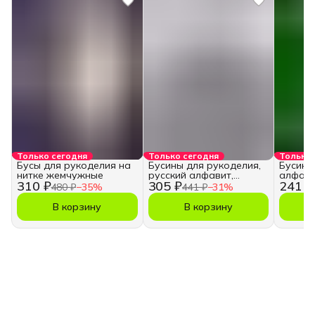
Только сегодня
Только сегодня
Только 
Бусы для рукоделия на
Бусины для рукоделия,
Бусины
нитке жемчужные
русский алфавит,
алфави
310 ₽
305 ₽
241 ₽
кубики
480 ₽
−
35
%
441 ₽
−
31
%
В корзину
В корзину